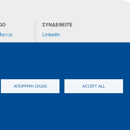
GO
ΣΥΝΔΕΘΕΙΤΕ
Ματιά
Linkedin
α - Όραμα -
Επικοινωνία
α Μας
υτείτε
τερα
ΑΠΌΡΡΙΨΗ ΌΛΩΝ
ACCEPT ALL