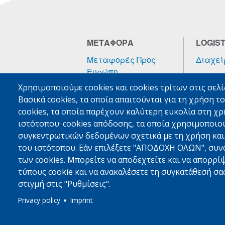
ΜΕΤΑΦΟΡΑ
LOGIST
Μεταφορές Προς
Διαχεί
Ευρώπη
Ποιότη
Χρησιμοποιούμε cookies και cookies τρίτων στις σελ
Μεταφορές Από
24/7/36
Βασικά cookies, τα οποία απαιτούνται για τη χρήση τ
Ευρώπη
Περισσ
cookies, τα οποία παρέχουν καλύτερη ευκολία στη χ
Ένδο-Ευρωπαϊκές
ιστότοπου· cookies απόδοσης, τα οποία χρησιμοποιο
Μεταφορές
συγκεντρωτικών δεδομένων σχετικά με τη χρήση και 
Περισσότερα
του ιστότοπου. Εάν επιλέξετε "ΑΠΟΔΟΧΗ ΟΛΩΝ", συν
των cookies. Μπορείτε να αποδεχτείτε και να απορρ
τύπους cookie και να ανακαλέσετε τη συγκατάθεσή σας
στιγμή στις "Ρυθμίσεις".
Privacy policy
Imprint
© 2021
//
MED FRIGO
//
Διόδωρου 148
//
Πάτρα, 26443
/
Όροι Χρήσης
//
Site Map