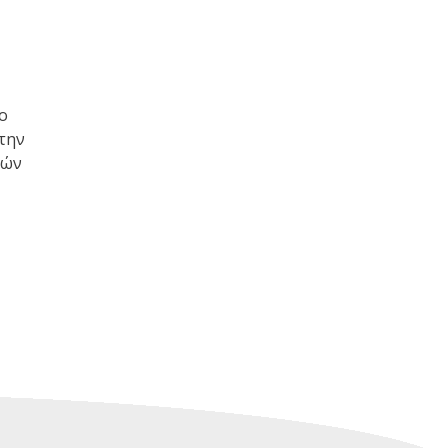
ο
την
τών