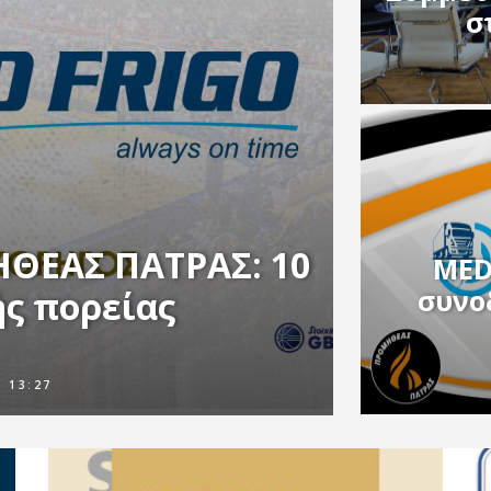
σ
ΘΕΑΣ ΠΑΤΡΑΣ: 10
MED
συνο
ής πορείας
- 13:27