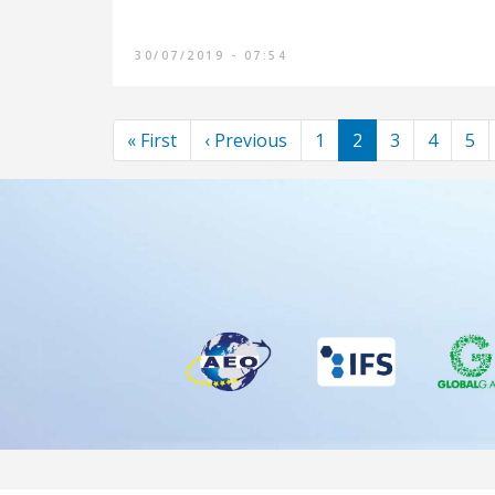
30/07/2019 - 07:54
Pagination
First page
Previous page
« First
‹ Previous
1
2
3
4
5