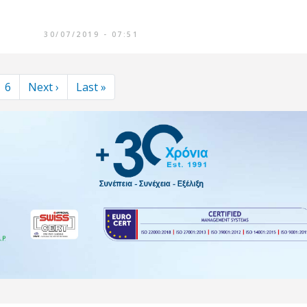
30/07/2019 - 07:51
Next page
Last page
6
Next ›
Last »