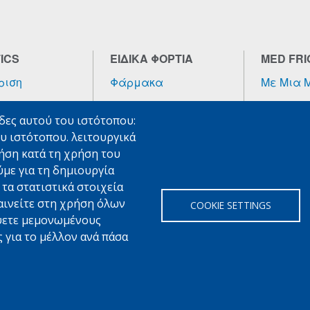
ICS
ΕΙΔΙΚΑ ΦΟΡΤΙΑ
MED FRI
ριση
Φάρμακα
Με Μια 
τα
Τροφοδοσίες Πλοίων
Φιλοσοφί
ίδες αυτού του ιστότοπου:
Αρχές
5
Εμπορεύματα
ου ιστότοπου. λειτουργικά
Υψηλής Αξίας
Γιατί Ν
ότερα
ρήση κατά τη χρήση του
Εμπιστε
Περισσότερα
ύμε για τη δημιουργία
Περισσό
τα στατιστικά στοιχεία
αινείτε στη χρήση όλων
COOKIE SETTINGS
ίψετε μεμονωμένους
 για το μέλλον ανά πάσα
/
+30 2610 461600