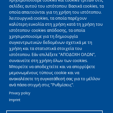
Χρησιμοποιούμε cookies και cookies τρίτων στις
ΕΙΔΙΚΑ ΦΟΡΤΙΑ
σελίδες αυτού του ιστότοπου: Βασικά cookies, τα
Φάρμακα
οποία απαιτούνται για τη χρήση του ιστότοπου.
λειτουργικά cookies, τα οποία παρέχουν
Τροφοδοσίες Πλοίων
καλύτερη ευκολία στη χρήση κατά τη χρήση του
Εμπορεύματα Υψηλής Αξίας
ιστότοπου· cookies απόδοσης, τα οποία
χρησιμοποιούμε για τη δημιουργία
Περισσότερα
συγκεντρωτικών δεδομένων σχετικά με τη
χρήση και τα στατιστικά στοιχεία του
MED FRIGO
ιστότοπου. Εάν επιλέξετε "ΑΠΟΔΟΧΗ ΟΛΩΝ",
Με Μια Ματιά
συναινείτε στη χρήση όλων των cookies.
Φιλοσοφία - Όραμα - Αρχές
Μπορείτε να αποδεχτείτε και να απορρίψετε
μεμονωμένους τύπους cookie και να
Γιατί Να Μας Εμπιστευτείτε
ανακαλέσετε τη συγκατάθεσή σας για το μέλλον
Περισσότερα
ανά πάσα στιγμή στις "Ρυθμίσεις".
Privacy policy
ΣΥΝΔΕΘΕΙΤΕ
Imprint
Linkedin
Επικοινωνία