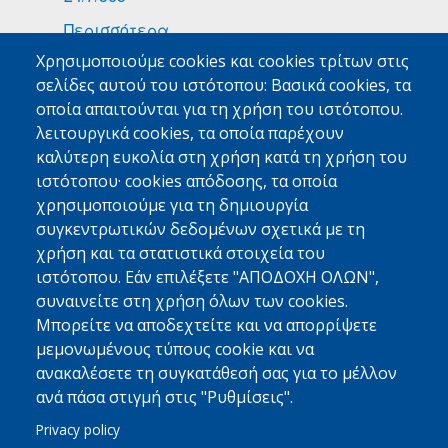
Περισσότερα
Χρησιμοποιούμε cookies και cookies τρίτων στις
ΕΙΔΙΚΑ ΦΟΡΤΙΑ
σελίδες αυτού του ιστότοπου: Βασικά cookies, τα
Φάρμακα
οποία απαιτούνται για τη χρήση του ιστότοπου.
λειτουργικά cookies, τα οποία παρέχουν
Τροφοδοσίες Πλοίων
καλύτερη ευκολία στη χρήση κατά τη χρήση του
Εμπορεύματα Υψηλής Αξίας
ιστότοπου· cookies απόδοσης, τα οποία
χρησιμοποιούμε για τη δημιουργία
Περισσότερα
συγκεντρωτικών δεδομένων σχετικά με τη
χρήση και τα στατιστικά στοιχεία του
MED FRIGO
ιστότοπου. Εάν επιλέξετε "ΑΠΟΔΟΧΗ ΟΛΩΝ",
Με Μια Ματιά
συναινείτε στη χρήση όλων των cookies.
Φιλοσοφία - Όραμα - Αρχές
Μπορείτε να αποδεχτείτε και να απορρίψετε
μεμονωμένους τύπους cookie και να
Γιατί Να Μας Εμπιστευτείτε
ανακαλέσετε τη συγκατάθεσή σας για το μέλλον
Περισσότερα
ανά πάσα στιγμή στις "Ρυθμίσεις".
Privacy policy
ΣΥΝΔΕΘΕΙΤΕ