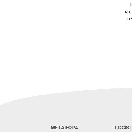
κα
φι
ΜΕΤΑΦΟΡΑ
LOGIST