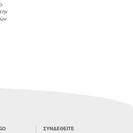
ο
την
τών
GO
ΣΥΝΔΕΘΕΙΤΕ