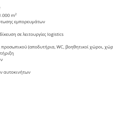
²
1.000 m²
όρτωσης εμπορευμάτων
κευση σε λειτουργίες logistics
προσωπικού (αποδυτήρια, WC, βοηθητικοί χώροι, χώρο
τήριξη
ων
ν αυτοκινήτων
3