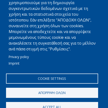
χρησιμοποιούμε για τη δημιουργία
Περισσότερα
συγκεντρωτικών δεδομένων σχετικά με τη
χρήση και τα στατιστικά στοιχεία του
MED FRIGO
ιστότοπου. Εάν επιλέξετε "ΑΠΟΔΟΧΗ ΟΛΩΝ",
Με Μια Ματιά
συναινείτε στη χρήση όλων των cookies.
Φιλοσοφία - Όραμα - Αρχές
Μπορείτε να αποδεχτείτε και να απορρίψετε
μεμονωμένους τύπους cookie και να
Γιατί Να Μας Εμπιστευτείτε
ανακαλέσετε τη συγκατάθεσή σας για το μέλλον
Περισσότερα
ανά πάσα στιγμή στις "Ρυθμίσεις".
Privacy policy
ΣΥΝΔΕΘΕΙΤΕ
Imprint
Linkedin
Επικοινωνία
COOKIE SETTINGS
ΑΠΌΡΡΙΨΗ ΌΛΩΝ
© 2021
//
MED FRIGO
//
Διόδωρου 148
//
Πάτρα, 26443
//
ACCEPT ALL
+30 2610 461600