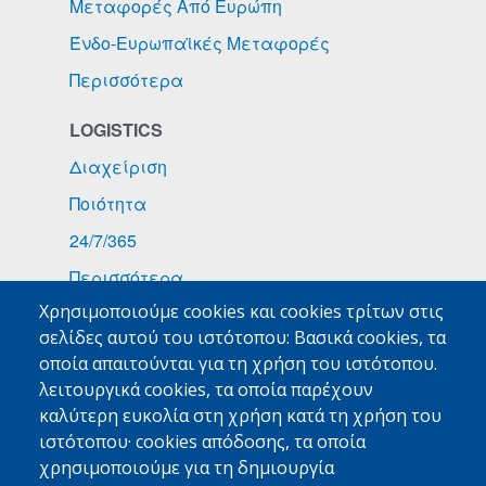
Μεταφορές Από Ευρώπη
Ένδο-Ευρωπαϊκές Μεταφορές
Περισσότερα
LOGISTICS
Διαχείριση
Ποιότητα
24/7/365
Περισσότερα
Χρησιμοποιούμε cookies και cookies τρίτων στις
ΕΙΔΙΚΑ ΦΟΡΤΙΑ
σελίδες αυτού του ιστότοπου: Βασικά cookies, τα
Φάρμακα
οποία απαιτούνται για τη χρήση του ιστότοπου.
λειτουργικά cookies, τα οποία παρέχουν
Τροφοδοσίες Πλοίων
καλύτερη ευκολία στη χρήση κατά τη χρήση του
Εμπορεύματα Υψηλής Αξίας
ιστότοπου· cookies απόδοσης, τα οποία
χρησιμοποιούμε για τη δημιουργία
Περισσότερα