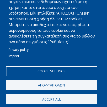
συγκεντρωτικών δεδομένων σχετικά με τη
χρήση και τα στατιστικά στοιχεία του
MED FRIGO
ιστότοπου. Εάν επιλέξετε "ΑΠΟΔΟΧΗ ΟΛΩΝ",
Με Μια Ματιά
συναινείτε στη χρήση όλων των cookies.
Φιλοσοφία - Όραμα - Αρχές
Μπορείτε να αποδεχτείτε και να απορρίψετε
μεμονωμένους τύπους cookie και να
Γιατί Να Μας Εμπιστευτείτε
ανακαλέσετε τη συγκατάθεσή σας για το μέλλον
Περισσότερα
ανά πάσα στιγμή στις "Ρυθμίσεις".
Privacy policy
ΣΥΝΔΕΘΕΙΤΕ
Imprint
Linkedin
Επικοινωνία
COOKIE SETTINGS
ΑΠΌΡΡΙΨΗ ΌΛΩΝ
© 2021
//
MED FRIGO
//
Διόδωρου 148
//
Πάτρα, 26443
//
ACCEPT ALL
+30 2610 461600
Όροι Χρήσης
//
Site Map