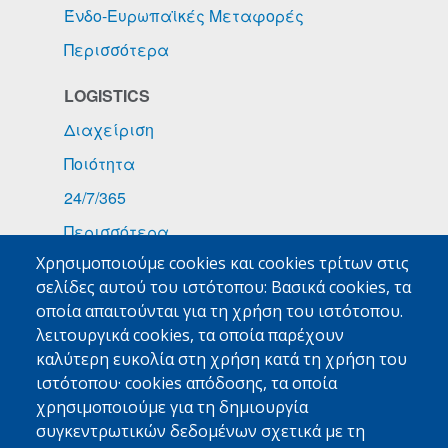
Ένδο-Ευρωπαϊκές Μεταφορές
Περισσότερα
LOGISTICS
Διαχείριση
Ποιότητα
24/7/365
Περισσότερα
Χρησιμοποιούμε cookies και cookies τρίτων στις
ΕΙΔΙΚΑ ΦΟΡΤΙΑ
σελίδες αυτού του ιστότοπου: Βασικά cookies, τα
Φάρμακα
οποία απαιτούνται για τη χρήση του ιστότοπου.
λειτουργικά cookies, τα οποία παρέχουν
Τροφοδοσίες Πλοίων
καλύτερη ευκολία στη χρήση κατά τη χρήση του
Εμπορεύματα Υψηλής Αξίας
ιστότοπου· cookies απόδοσης, τα οποία
χρησιμοποιούμε για τη δημιουργία
Περισσότερα
συγκεντρωτικών δεδομένων σχετικά με τη