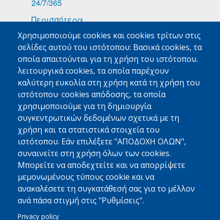
24/7/365
Περισσότερα
Χρησιμοποιούμε cookies και cookies τρίτων στις
ΕΙΔΙΚΑ ΦΟΡΤΙΑ
σελίδες αυτού του ιστότοπου: Βασικά cookies, τα
Φάρμακα
οποία απαιτούνται για τη χρήση του ιστότοπου.
λειτουργικά cookies, τα οποία παρέχουν
Τροφοδοσίες Πλοίων
καλύτερη ευκολία στη χρήση κατά τη χρήση του
Εμπορεύματα Υψηλής Αξίας
ιστότοπου· cookies απόδοσης, τα οποία
χρησιμοποιούμε για τη δημιουργία
Περισσότερα
συγκεντρωτικών δεδομένων σχετικά με τη
χρήση και τα στατιστικά στοιχεία του
MED FRIGO
ιστότοπου. Εάν επιλέξετε "ΑΠΟΔΟΧΗ ΟΛΩΝ",
Με Μια Ματιά
συναινείτε στη χρήση όλων των cookies.
Φιλοσοφία - Όραμα - Αρχές
Μπορείτε να αποδεχτείτε και να απορρίψετε
μεμονωμένους τύπους cookie και να
Γιατί Να Μας Εμπιστευτείτε
ανακαλέσετε τη συγκατάθεσή σας για το μέλλον
Περισσότερα
ανά πάσα στιγμή στις "Ρυθμίσεις".
Privacy policy